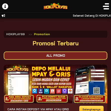
Selamat Datang Di HOKIPLAY99
HOKIPLAY99
Promotion
Promosi Terbaru
ALL PROMO
CARA INSTAN DEPOSIT VIA MPAY ATAU QRID
Selengkapnya