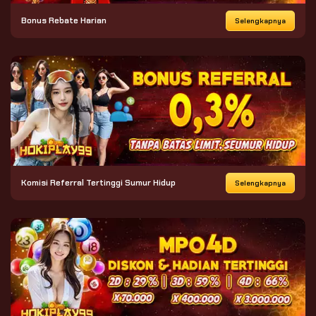
Bonus Rebate Harian
Selengkapnya
Komisi Referral Tertinggi Sumur Hidup
Selengkapnya