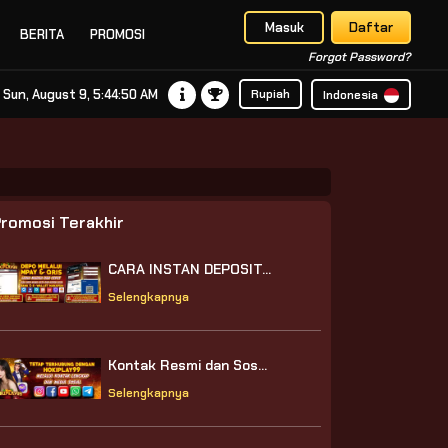
Masuk
Daftar
BERITA
PROMOSI
Forgot Password?
a Tanpa Potongan Dan Depo Qris & Emoney Terpercaya...
Sun, August 9, 5:44:50 AM
Rupiah
Indonesia
romosi Terakhir
CARA INSTAN DEPOSIT...
Selengkapnya
Kontak Resmi dan Sos...
Selengkapnya